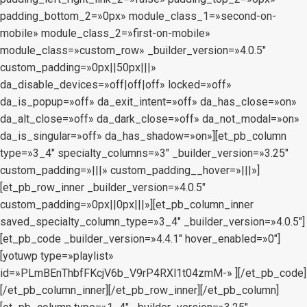
padding_bottom_2=»0px» module_class_1=»second-on-
mobile» module_class_2=»first-on-mobile»
module_class=»custom_row» _builder_version=»4.0.5″
custom_padding=»0px||50px|||»
da_disable_devices=»off|off|off» locked=»off»
da_is_popup=»off» da_exit_intent=»off» da_has_close=»on»
da_alt_close=»off» da_dark_close=»off» da_not_modal=»on»
da_is_singular=»off» da_has_shadow=»on»][et_pb_column
type=»3_4″ specialty_columns=»3″ _builder_version=»3.25″
custom_padding=»|||» custom_padding__hover=»|||»]
[et_pb_row_inner _builder_version=»4.0.5″
custom_padding=»0px||0px|||»][et_pb_column_inner
saved_specialty_column_type=»3_4″ _builder_version=»4.0.5″]
[et_pb_code _builder_version=»4.4.1″ hover_enabled=»0″]
[yotuwp type=»playlist»
id=»PLmBEnThbfFKcjV6b_V9rP4RXl1t04zmM-» ][/et_pb_code]
[/et_pb_column_inner][/et_pb_row_inner][/et_pb_column]