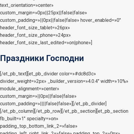
text_orientation=»center»
custom_margin=»0px||25px||false|false»
custom_padding=»||0px||false|false» hover_enabled=»0″
header_font_size_tablet=»26px»
header_font_size_phone=»24px»
header_font_size_last_edited=»on|phone»]
Праздники Господни
[/et_pb_text][et_pb_divider color=»#dc8d3c»
divider_weight=»2px» _builder_version=»4.0.4″ width=»10%»
module_alignment=»center»
custom_margin=»||0px||false|false»
custom_padding=»||||false|false»][/et_pb_divider]
[/et_pb_column][/et_pb_row][/et_pb_section][et_pb_section
fb_built=»1″ specialty=»on»
padding_top_bottom_link_2=»false»
padding_left_right_link_2=»false» padding_top_2=»0px»