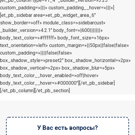
[et_pb_column type=»1_4″ _builder_version=»3.25″
custom_padding=»|||» custom_padding__hover=»|||»]
[et_pb_sidebar area=»et_pb_widget_area_6″
show_border=»off» module_class=»sidebarcust»
_builder_version=»4.2.1″ body_font=»|600|||||||»
body_text_color=»#ffffff» body_font_size=»16px»
text_orientation=»left» custom_margin=»||50px||false|false»
custom_padding=»||||false|false»
box_shadow_style=»preset2″ box_shadow_horizontal=»2px»
box_shadow_vertical=»2px» box_shadow_blur=»5px»
body_text_color__hover_enabled=»off|hover»
body_text_color__hover=»#000000″][/et_pb_sidebar]
[/et_pb_column][/et_pb_section]
У Вас есть вопросы?