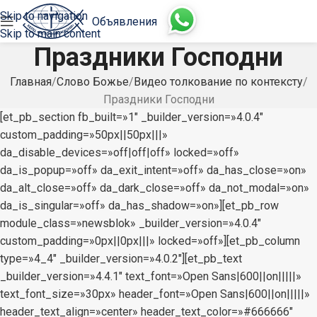
Skip to navigation
Объявления
Skip to main content
Праздники Господни
Главная
Слово Божье
Видео толкование по контексту
Праздники Господни
[et_pb_section fb_built=»1″ _builder_version=»4.0.4″
custom_padding=»50px||50px|||»
da_disable_devices=»off|off|off» locked=»off»
da_is_popup=»off» da_exit_intent=»off» da_has_close=»on»
da_alt_close=»off» da_dark_close=»off» da_not_modal=»on»
da_is_singular=»off» da_has_shadow=»on»][et_pb_row
module_class=»newsblok» _builder_version=»4.0.4″
custom_padding=»0px||0px|||» locked=»off»][et_pb_column
type=»4_4″ _builder_version=»4.0.2″][et_pb_text
_builder_version=»4.4.1″ text_font=»Open Sans|600||on|||||»
text_font_size=»30px» header_font=»Open Sans|600||on|||||»
header_text_align=»center» header_text_color=»#666666″