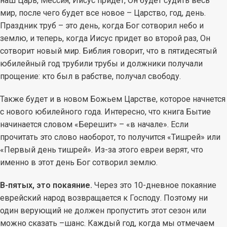
наш Царь, Мессия, Иисус придет, Он будет судить весь
мир, после чего будет все новое – Царство, год, день.
Праздник труб – это день, когда Бог сотворил небо и
землю, и теперь, когда Иисус придет во второй раз, Он
сотворит новый мир. Библия говорит, что в пятидесятый
юбилейный год трубили трубы и должники получали
прощение: кто был в рабстве, получал свободу.
Также будет и в новом Божьем Царстве, которое начнется
с нового юбилейного года. Интересно, что книга Бытие
начинается словом «Берешит» – «в начале». Если
прочитать это слово наоборот, то получится «Тишрей» или
«Первый день тишрей». Из-за этого евреи верят, что
именно в этот день Бог сотворил землю.
В-пятых, это покаяние.
Через это 10-дневное покаяние
еврейский народ возвращается к Господу. Поэтому ни
один верующий не должен пропустить этот сезон или
можно сказать –шанс. Каждый год, когда мы отмечаем