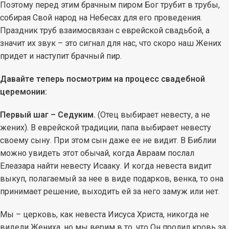
Поэтому перед этим брачным пиром Бог трубит в трубы,
собирая Свой народ на Небесах для его проведения.
Праздник труб взаимосвязан с еврейской свадьбой, а
значит их звук – это сигнал для нас, что скоро наш Жених
придет и наступит брачный пир.
Давайте теперь посмотрим на процесс свадебной
церемонии:
Первый шаг – Седуким.
(Отец выбирает невесту, а не
жених). В еврейской традиции, папа выбирает невесту
своему сыну. При этом сын даже ее не видит. В Библии
можно увидеть этот обычай, когда Авраам послал
Елеазара найти невесту Исааку. И когда невеста видит
выкуп, полагаемый за нее в виде подарков, венка, то она
принимает решение, выходить ей за него замуж или нет.
Мы – церковь, как невеста Иисуса Христа, никогда не
видели Жениха, но мы верим в то, что Он пролил кровь за