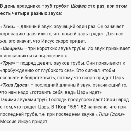
В день праздника труб трубят
Шофар
сто раз, при этом
есть четыре разных звука:
«
Ткиа»
– длинный звук, звучащий один раз. Он означает
коронацию царя или то, что новый царь грядет. Для нас
же, это значит, что Иисус скоро придет.
«Шварим»
– три коротких звука трубы. Их звук призывает
к «покаянию и возвращению».
«Труа»
– подряд девять звуков трубы. Они призывают к
«пробуждению от глубокого сна». Это сигнал, чтобы
осознать и бодрствовать, потому что скоро придет Царь.
«Ткиа Гдола»
– последний длинный звук, означающий то,
что нам надо «готовить себя, ведь Царь идет».
Такими звуками труб, Господь предупреждает Свой народ
о том, что грядет Царь. В
1Кор.15:51-52
написано, что при
последней трубе, т.е. при последнем звуке «
Ткиа Гдола
»
Мессия Иисус придет.