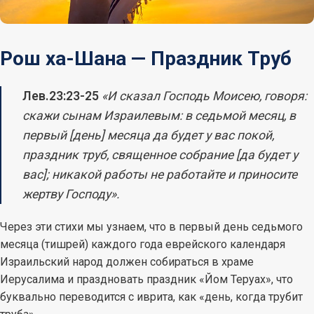
Рош ха-Шана — Праздник Труб
Лев.23:23-25
«И сказал Господь Моисею, говоря:
скажи сынам Израилевым: в седьмой месяц, в
первый [день] месяца да будет у вас покой,
праздник труб, священное собрание [да будет у
вас]; никакой работы не работайте и приносите
жертву Господу».
Через эти стихи мы узнаем, что в первый день седьмого
месяца (тишрей) каждого года еврейского календаря
Израильский народ должен собираться в храме
Иерусалима и праздновать праздник «Йом Теруах», что
буквально переводится с иврита, как «день, когда трубит